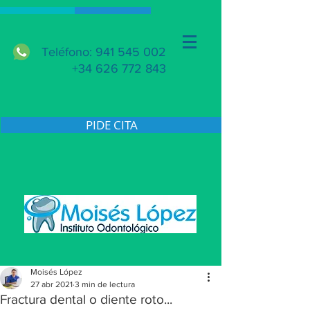
Teléfono: 941 545 002
+34 626 772 843
PIDE CITA
Moisés López
27 abr 2021
3 min de lectura
Fractura dental o diente roto...