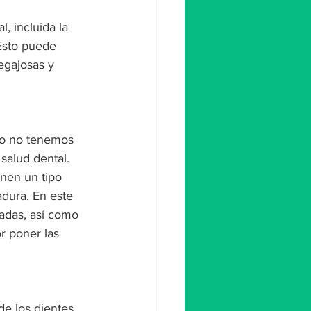
, incluida la 
Esto puede 
egajosas y 
do no tenemos 
salud dental. 
enen un tipo 
dura. En este 
adas, así como 
 poner las 
e los dientes. 