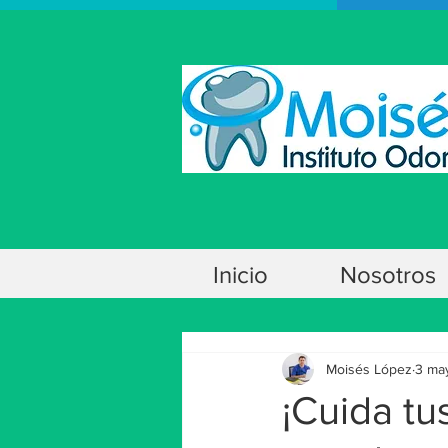
Inicio
Nosotros
Moisés López
3 ma
¡Cuida tus