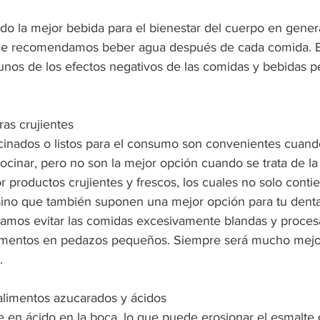
do la mejor bebida para el bienestar del cuerpo en general
 que recomendamos beber agua después de cada comida. 
gunos de los efectos negativos de las comidas y bebidas p
ras crujientes
cinados o listos para el consumo son convenientes cuan
inar, pero no son la mejor opción cuando se trata de la 
or productos crujientes y frescos, los cuales no solo conti
 sino que también suponen una mejor opción para tu denta
amos evitar las comidas excesivamente blandas y proces
alimentos en pedazos pequeños. Siempre será mucho mejor
.
 alimentos azucarados y ácidos
e en ácido en la boca, lo que puede erosionar el esmalte d