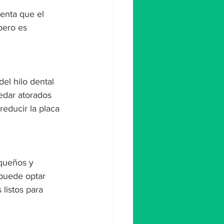
enta que el 
pero es 
el hilo dental 
edar atorados 
reducir la placa 
queños y 
 puede optar 
listos para 