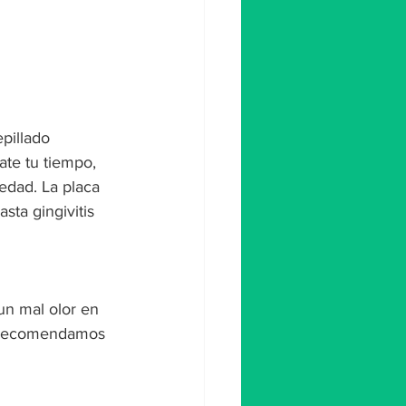
pillado 
ate tu tiempo, 
edad. La placa 
ta gingivitis 
un mal olor en 
e recomendamos 