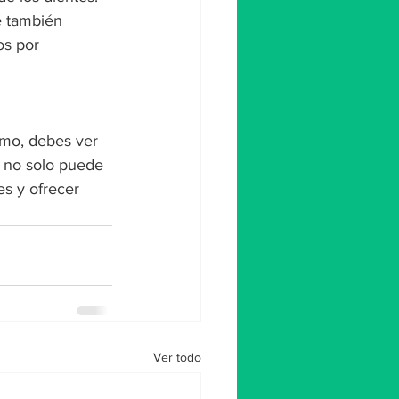
é también 
os por 
imo, debes ver 
a no solo puede 
s y ofrecer 
Ver todo