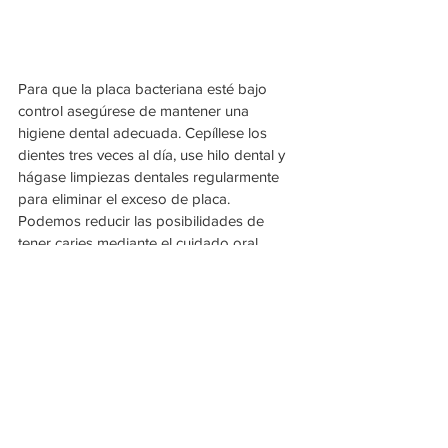
Para que la placa bacteriana esté bajo 
control asegúrese de mantener una 
higiene dental adecuada. Cepíllese los 
dientes tres veces al día, use hilo dental y 
hágase limpiezas dentales regularmente 
para eliminar el exceso de placa.  
Podemos reducir las posibilidades de 
tener caries mediante el cuidado oral 
apropiado y pequeños cambios en la dieta 
como reducir su consumo de azúcar, 
minimizar la cantidad de tiempo que los 
dientes están expuestos al azúcar y 
realizarse limpiezas regulares. 
Visite a su dentista anualmente para 
realizar una revisión completa de su boca.
¡¡¡¡Y a lucir una sonrisa espléndida estas 
fiestas!!!!